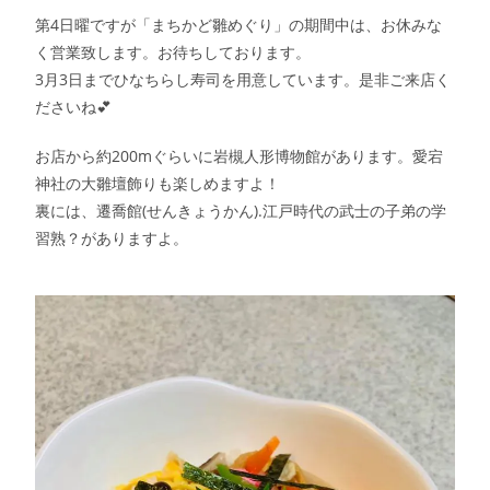
第4日曜ですが「まちかど雛めぐり」の期間中は、お休みな
く営業致します。お待ちしております。
3月3日までひなちらし寿司を用意しています。是非ご来店く
ださいね
💕
お店から約200mぐらいに岩槻人形博物館があります。愛宕
神社の大雛壇飾りも楽しめますよ！
裏には、遷喬館(せんきょうかん).江戸時代の武士の子弟の学
習熟？がありますよ。