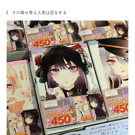
to
その着せ替え人形は恋をする
clo
the
sea
pan