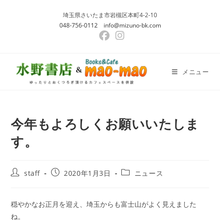
コ
埼玉県さいたま市岩槻区本町4-2-10
ン
048-756-0112
info@mizuno-bk.com
テ
ン
ツ
へ
メニュー
ス
キ
ッ
プ
今年もよろしくお願いいたしま
す。
投
投
投
staff
2020年1月3日
ニュース
稿
稿
稿
者:
公
カ
開
テ
穏やかなお正月を迎え、埼玉からも富士山がよく見えました
日:
ゴ
ね。
リ